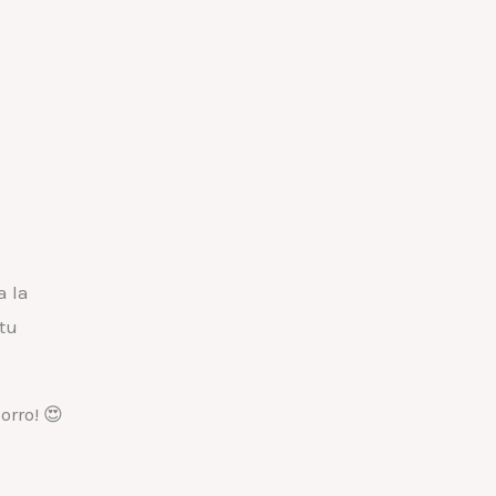
a la
tu
orro! 😍